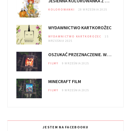
JESIENNA KOLOROWANKA Z DOLINY CZARODZIEJEK
o
r
KOLOROWANKI
28 WRZEŚNIA 2025
k
a
m
WYDAWNICTWO KARTKOROŻEC
WYDAWNICTWO KARTKOROŻEC
15
WRZEŚNIA 2025
OSZUKAĆ PRZEZNACZENIE. WIĘZY KRWI
FILMY
9 WRZEŚNIA 2025
MINECRAFT FILM
FILMY
9 WRZEŚNIA 2025
JESTEM NA FACEBOOKU