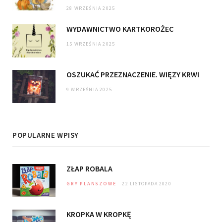
28 WRZEŚNIA 2025
WYDAWNICTWO KARTKOROŻEC
15 WRZEŚNIA 2025
OSZUKAĆ PRZEZNACZENIE. WIĘZY KRWI
9 WRZEŚNIA 2025
POPULARNE WPISY
ZŁAP ROBALA
GRY PLANSZOWE
22 LISTOPADA 2020
KROPKA W KROPKĘ