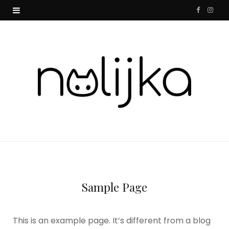
F
I
a
n
c
s
e
t
b
a
o
g
o
r
k
a
m
Sample Page
This is an example page. It’s different from a blog