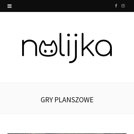
F
I
a
n
c
s
e
t
b
a
o
g
o
r
k
a
GRY PLANSZOWE
m