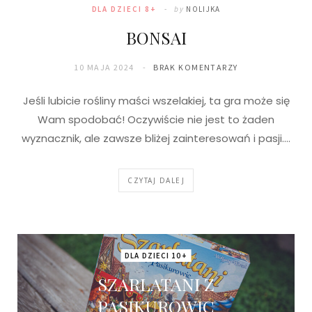
DLA DZIECI 8+
by
NOLIJKA
BONSAI
10 MAJA 2024
BRAK KOMENTARZY
Jeśli lubicie rośliny maści wszelakiej, ta gra może się
Wam spodobać! Oczywiście nie jest to żaden
wyznacznik, ale zawsze bliżej zainteresowań i pasji.…
CZYTAJ DALEJ
DLA DZIECI 10+
SZARLATANI Z
PASIKUROWIC