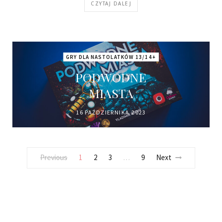
CZYTAJ DALEJ
GRY DLA NASTOLATKÓW 13/14+
PODWODNE
MIASTA
16 PAŹDZIERNIKA 2023
Previous
1
2
3
9
Next
…