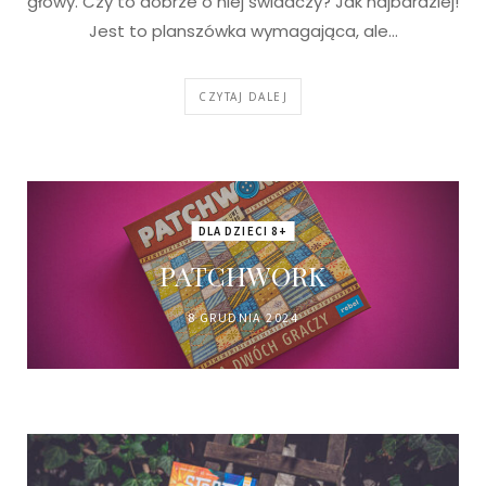
głowy. Czy to dobrze o niej świadczy? Jak najbardziej!
Jest to planszówka wymagająca, ale…
CZYTAJ DALEJ
DLA DZIECI 8+
PATCHWORK
8 GRUDNIA 2024