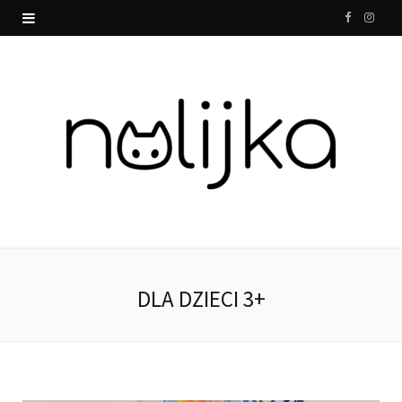
F
I
a
n
c
s
e
t
b
a
o
g
o
r
k
a
DLA DZIECI 3+
m