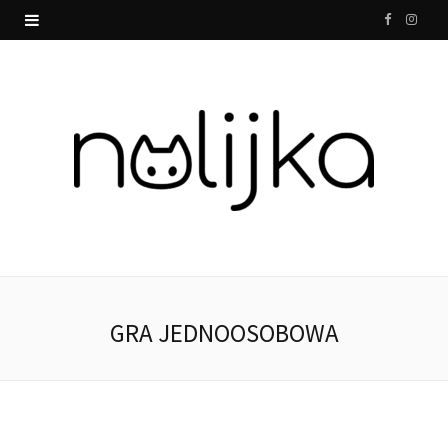
F
I
a
n
c
s
e
t
b
a
o
g
o
r
k
a
GRA JEDNOOSOBOWA
m