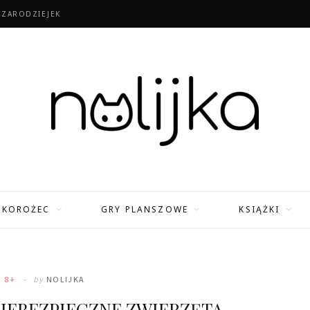
CZARODZIEJEK
TKOROŻEC
GRY PLANSZOWE
KSIĄŻKI
I 8+
by
NOLIJKA
NIEBEZPIECZNE ZWIERZĘTA