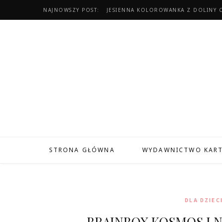
NAJNOWSZY POST:
JESIENNA KOLOROWANKA Z DOLINY 
STRONA GŁÓWNA
WYDAWNICTWO KAR
DLA DZIEC
BRAINBOX KOSMOS I 