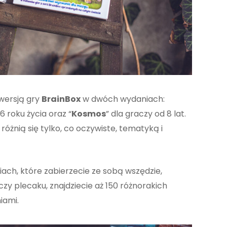
wersją gry
BrainBox
w dwóch wydaniach:
 6 roku życia oraz “
Kosmos
” dla graczy od 8 lat.
óżnią się tylko, co oczywiste, tematyką i
ch, które zabierzecie ze sobą wszędzie,
zy plecaku, znajdziecie aż 150 różnorakich
niami.