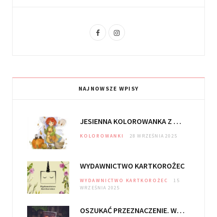
F
I
a
n
c
s
e
t
NAJNOWSZE WPISY
b
a
o
g
JESIENNA KOLOROWANKA Z DOLINY CZARODZIEJEK
o
r
KOLOROWANKI
28 WRZEŚNIA 2025
k
a
m
WYDAWNICTWO KARTKOROŻEC
WYDAWNICTWO KARTKOROŻEC
15
WRZEŚNIA 2025
OSZUKAĆ PRZEZNACZENIE. WIĘZY KRWI