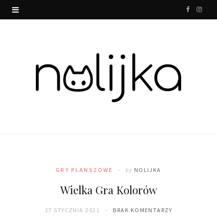
F
I
a
n
c
s
e
t
b
a
o
g
o
r
k
a
m
GRY PLANSZOWE
by
NOLIJKA
Wielka Gra Kolorów
27 STYCZNIA 2021
BRAK KOMENTARZY