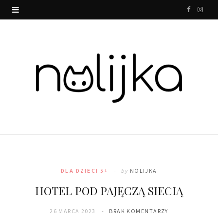
F
I
a
n
c
s
e
t
b
a
o
g
o
r
k
a
m
DLA DZIECI 5+
by
NOLIJKA
HOTEL POD PAJĘCZĄ SIECIĄ
26 MARCA 2023
BRAK KOMENTARZY