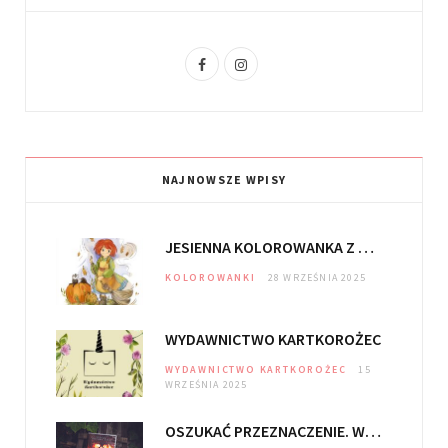
F
I
a
n
c
s
e
t
NAJNOWSZE WPISY
b
a
o
g
JESIENNA KOLOROWANKA Z DOLINY CZARODZIEJEK
o
r
KOLOROWANKI
28 WRZEŚNIA 2025
k
a
m
WYDAWNICTWO KARTKOROŻEC
WYDAWNICTWO KARTKOROŻEC
15
WRZEŚNIA 2025
OSZUKAĆ PRZEZNACZENIE. WIĘZY KRWI