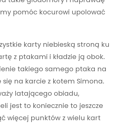
simy pomóc kocurowi upolować
ystkie karty niebieską stroną ku
rtę z ptakami i kładzie ją obok.
ienie takiego samego ptaka na
e się na karcie z kotem Simona.
waży latającego obiadu,
li jest to koniecznie to jeszcze
 więcej punktów z wielu kart