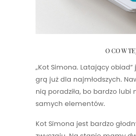
O CO W TE
„Kot Simona. Latający obiad” 
grą już dla najmłodszych. Naw
nią poradziła, bo bardzo lub
samych elementów.
Kot Simona jest bardzo głodn
zwyczaju. Na stanie mamy dw