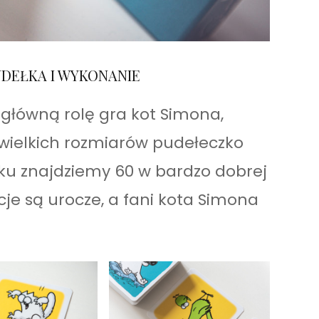
DEŁKA I WYKONANIE
j główną rolę gra kot Simona,
ewielkich rozmiarów pudełeczko
dku znajdziemy 60 w bardzo dobrej
acje są urocze, a fani kota Simona