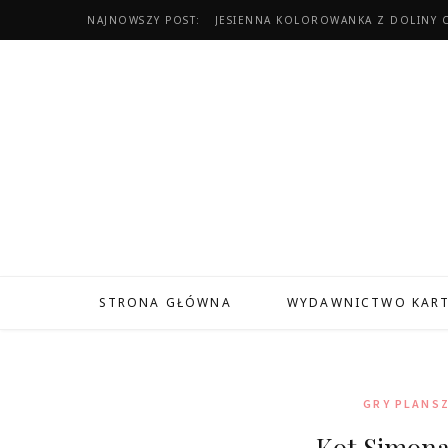
NAJNOWSZY POST:
JESIENNA KOLOROWANKA Z DOLINY 
STRONA GŁÓWNA
WYDAWNICTWO KAR
GRY PLANS
Kot Simona.