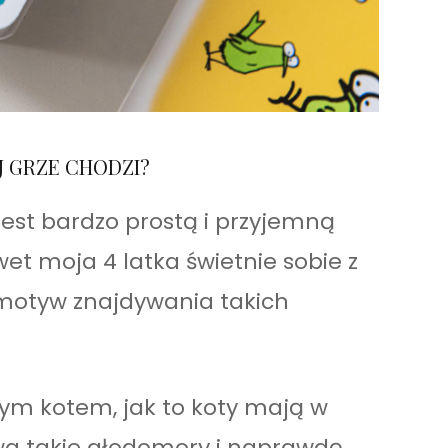
J GRZE CHODZI?
jest bardzo prostą i przyjemną
et moja 4 latka świetnie sobie z
i motyw znajdywania takich
ym kotem, jak to koty mają w
a takie głodomory i naprawdę