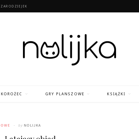
CZARODZIEJEK
TKOROŻEC
GRY PLANSZOWE
KSIĄŻKI
ZOWE
by
NOLIJKA
 Latający obiad