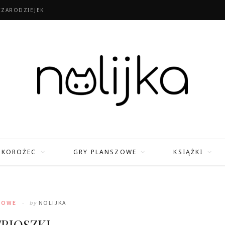
CZARODZIEJEK
TKOROŻEC
GRY PLANSZOWE
KSIĄŻKI
ZOWE
by
NOLIJKA
RIOSZKI