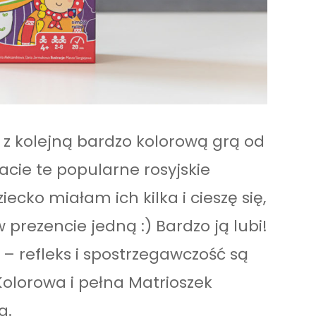
 z kolejną bardzo kolorową grą od
nacie te popularne rosyjskie
iecko miałam ich kilka i cieszę się,
 prezencie jedną :) Bardzo ją lubi!
 – refleks i spostrzegawczość są
Kolorowa i pełna Matrioszek
a.