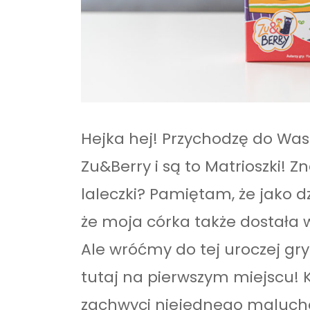
Hejka hej! Przychodzę do Was
Zu&Berry i są to Matrioszki! Z
laleczki? Pamiętam, że jako dz
że moja córka także dostała w
Ale wróćmy do tej uroczej gry
tutaj na pierwszym miejscu! 
zachwyci niejednego maluch