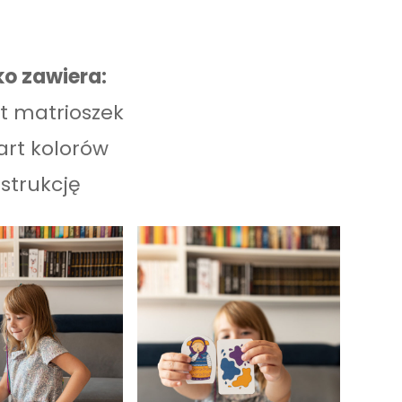
ko zawiera:
rt matrioszek
art kolorów
nstrukcję