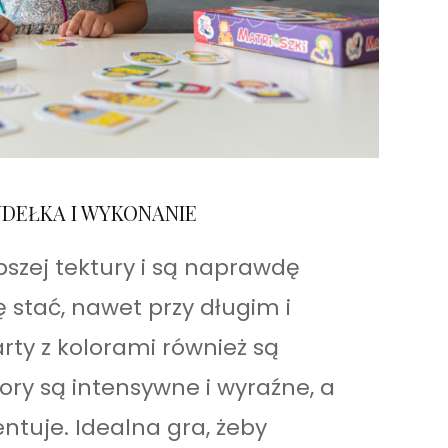
DEŁKA I WYKONANIE
bszej tektury i są naprawdę
ę stać, nawet przy długim i
ty z kolorami również są
lory są intensywne i wyraźne, a
entuje. Idealna gra, żeby