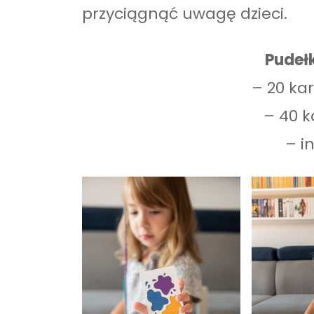
przyciągnąć uwagę dzieci.
Pudeł
– 20 ka
– 40 k
– i