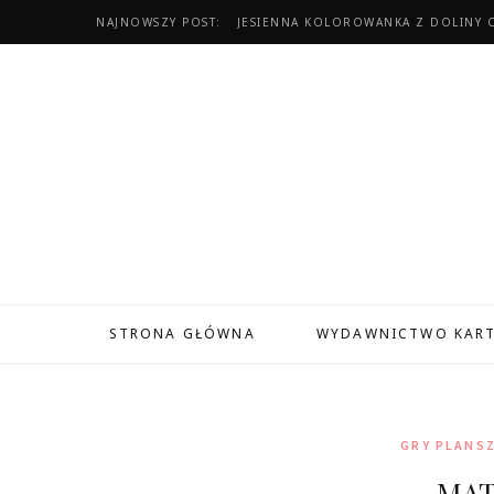
NAJNOWSZY POST:
JESIENNA KOLOROWANKA Z DOLINY 
STRONA GŁÓWNA
WYDAWNICTWO KAR
GRY PLANS
MAT