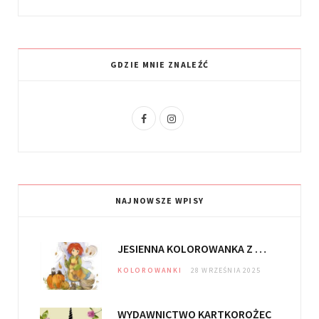
GDZIE MNIE ZNALEŹĆ
F
I
a
n
c
s
e
t
NAJNOWSZE WPISY
b
a
o
g
JESIENNA KOLOROWANKA Z DOLINY CZARODZIEJEK
o
r
KOLOROWANKI
28 WRZEŚNIA 2025
k
a
m
WYDAWNICTWO KARTKOROŻEC