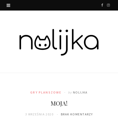
F
I
a
n
c
s
e
t
b
a
o
g
o
r
k
a
m
GRY PLANSZOWE
by
NOLIJKA
MOJA!
3 WRZEŚNIA 2020
BRAK KOMENTARZY