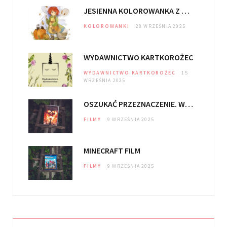
o
g
JESIENNA KOLOROWANKA Z DOLINY CZARODZIEJEK
o
r
KOLOROWANKI
28 WRZEŚNIA 2025
k
a
m
WYDAWNICTWO KARTKOROŻEC
WYDAWNICTWO KARTKOROŻEC
15
WRZEŚNIA 2025
OSZUKAĆ PRZEZNACZENIE. WIĘZY KRWI
FILMY
9 WRZEŚNIA 2025
MINECRAFT FILM
FILMY
9 WRZEŚNIA 2025