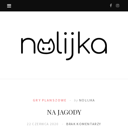
F
I
a
n
c
s
e
t
b
a
o
g
o
r
k
a
m
GRY PLANSZOWE
by
NOLIJKA
NA JAGODY
22 CZERWCA 2020
BRAK KOMENTARZY