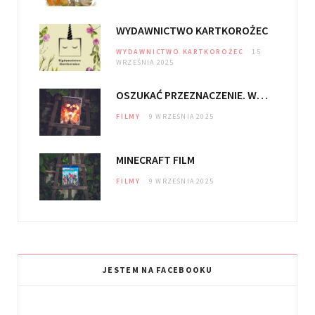
k
a
m
WYDAWNICTWO KARTKOROŻEC
WYDAWNICTWO KARTKOROŻEC
15
WRZEŚNIA 2025
OSZUKAĆ PRZEZNACZENIE. WIĘZY KRWI
FILMY
9 WRZEŚNIA 2025
MINECRAFT FILM
FILMY
9 WRZEŚNIA 2025
JESTEM NA FACEBOOKU