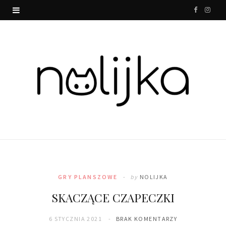
F
I
a
n
c
s
e
t
b
a
o
g
o
r
k
a
m
GRY PLANSZOWE
by
NOLIJKA
SKACZĄCE CZAPECZKI
6 STYCZNIA 2021
BRAK KOMENTARZY