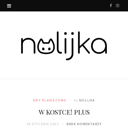
F
I
a
n
c
s
e
t
b
a
o
g
o
r
k
a
m
GRY PLANSZOWE
by
NOLIJKA
W KOSTCE! PLUS
30 STYCZNIA 2022
BRAK KOMENTARZY