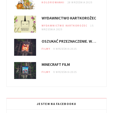
o
r
KOLOROWANKI
28 WRZEŚNIA 2025
k
a
m
WYDAWNICTWO KARTKOROŻEC
WYDAWNICTWO KARTKOROŻEC
15
WRZEŚNIA 2025
OSZUKAĆ PRZEZNACZENIE. WIĘZY KRWI
FILMY
9 WRZEŚNIA 2025
MINECRAFT FILM
FILMY
9 WRZEŚNIA 2025
JESTEM NA FACEBOOKU